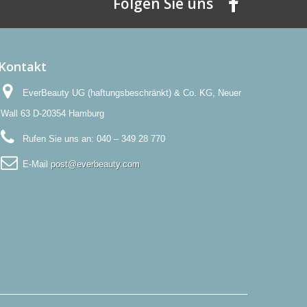
Folgen Sie uns
Kontakt
EverBeauty UG (haftungsbeschränkt) & Co. KG, Neuer
Wall 63 D-20354 Hamburg
Rufen Sie uns an:
040 – 349 28 770
E-Mail
post@everbeauty.com