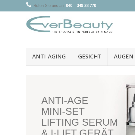
Rufen Sie uns an:
040 – 349 28 770
ANTI-AGING
GESICHT
AUGEN
ANTI-AGE
MINI-SET
LIFTING SERUM
& I-LIFT GERÄT