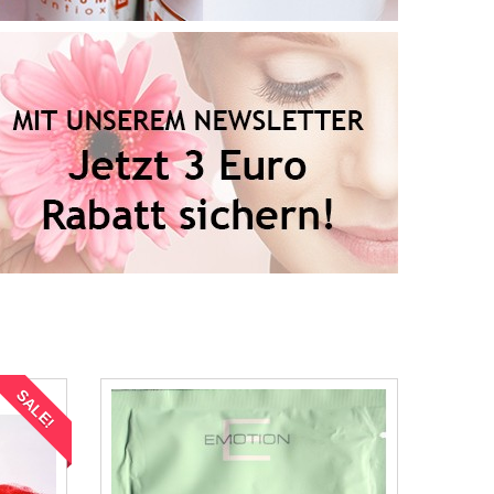
Gönnen Sie sich jeden Tag
die nötige Pflege
in 2 Minuten für ein
strahlendes und gesundes
Aussehen!
ARTIKEL ANSEHEN
SALE!