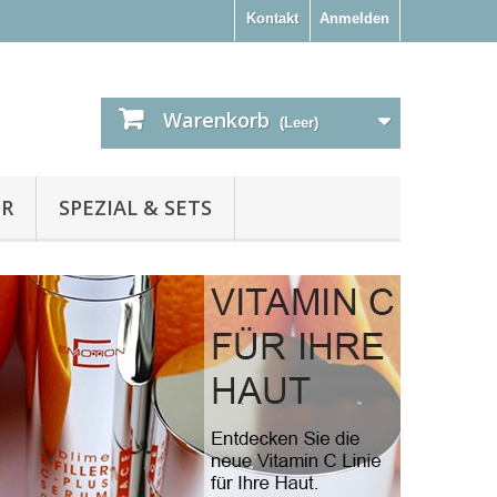
Kontakt
Anmelden
Warenkorb
(Leer)
ER
SPEZIAL & SETS
ANTI-AGE
MINI-SET
LIFTING SERUM
& I-LIFT GERÄT