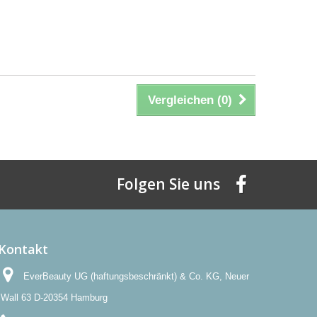
Vergleichen (
0
)
Folgen Sie uns
Kontakt
EverBeauty UG (haftungsbeschränkt) & Co. KG, Neuer
Wall 63 D-20354 Hamburg