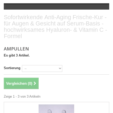
Sofortwirkende Anti-Aging Frische-Kur -
für Augen & Gesicht auf Serum-Basis -
hochwirksames Hyaluron- & Vitamin C -
Formel
AMPULLEN
Es gibt 3 Artikel.
Sortierung
Vergleichen (
0
)
Zeige 1 - 3 von 3 Artikeln