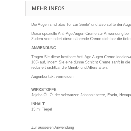
MEHR INFOS
Die Augen sind „das Tor zur Seele“ und also sollte der A
Diese spezielle Anti-Age Augen-Creme zur Anwendung bei F
Zudem vermindert diese nährende Creme sichtbar die tiefen
ANWENDUNG
Tragen Sie diese kostbare Anti-Age Augen-Creme idealerwe
165) auf, indem Sie eine dünne Schicht Creme sanft in di
reduziert sichtbar die Mimik- und Altersfalten.
Augenkontakt vermeiden.
WIRKSTOFFE
Jojoba-Öl, Öl der schwarzen Johannisbeere, Escin, Hexape
INHALT
15 ml Tiegel
Zur äusseren Anwendung