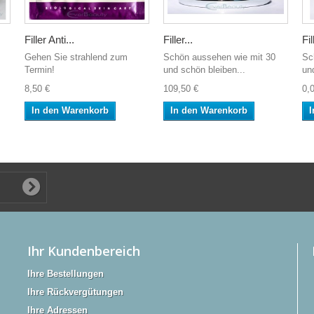
Filler Anti...
Filler...
Fil
Gehen Sie strahlend zum
Schön aussehen wie mit 30
Sc
Termin!
und schön bleiben...
un
8,50 €
109,50 €
0,
In den Warenkorb
In den Warenkorb
I
Ihr Kundenbereich
Ihre Bestellungen
Ihre Rückvergütungen
Ihre Adressen