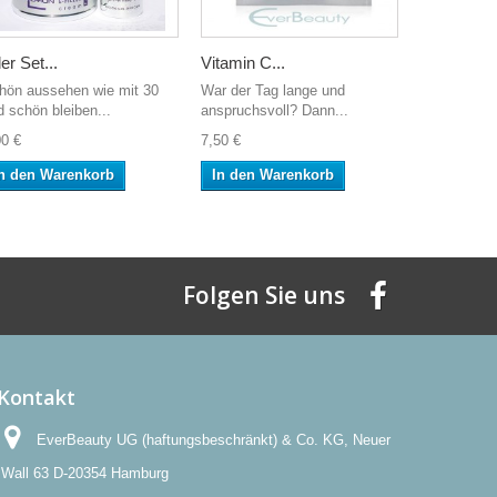
ler Set...
Vitamin C...
hön aussehen wie mit 30
War der Tag lange und
d schön bleiben...
anspruchsvoll? Dann...
00 €
7,50 €
n den Warenkorb
In den Warenkorb
Folgen Sie uns
Kontakt
EverBeauty UG (haftungsbeschränkt) & Co. KG, Neuer
Wall 63 D-20354 Hamburg