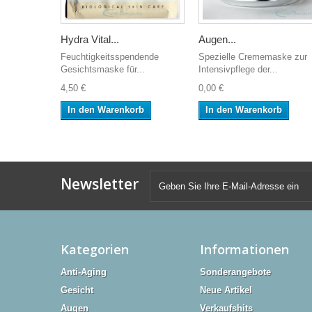
Hydra Vital...
Augen...
Feuchtigkeitsspendende
Spezielle Crememaske zur
Gesichtsmaske für...
Intensivpflege der...
4,50 €
0,00 €
In den Warenkorb
In den Warenkorb
Newsletter
Kategorien
Informationen
Anti-Aging
Sonderangebote
Gesicht
Neue Artikel
Augen
Verkaufshits