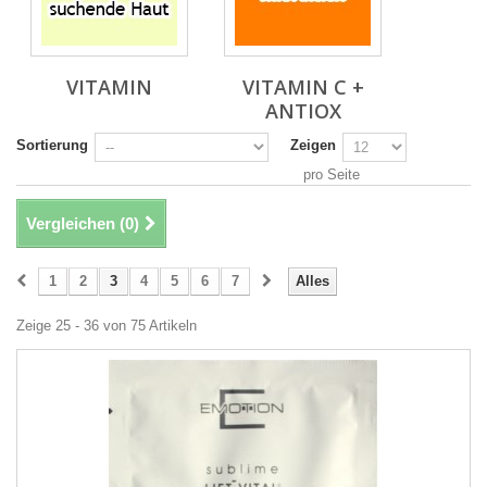
VITAMIN
VITAMIN C +
ANTIOX
Sortierung
Zeigen
pro Seite
Vergleichen (
0
)
1
2
3
4
5
6
7
Alles
Zeige 25 - 36 von 75 Artikeln